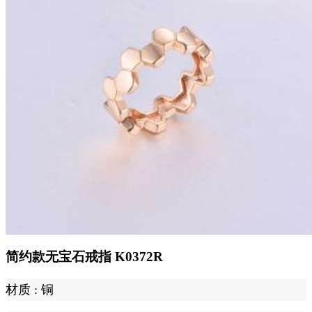
简约款无宝石戒指 K0372R
材质 :
铜