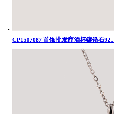
CP1507087 首饰批发商酒杯鑲锆石92..